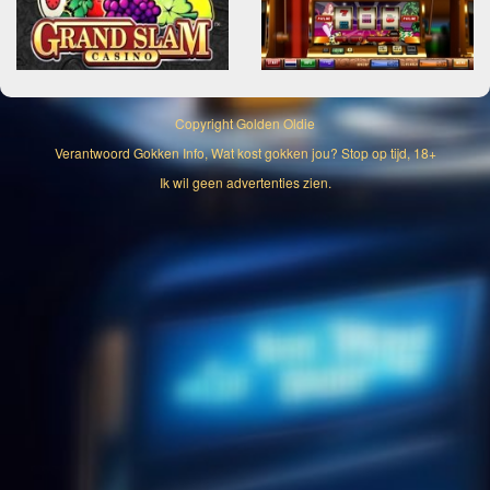
Copyright
Golden Oldie
Verantwoord Gokken Info, Wat kost gokken jou? Stop op tijd, 18+
Ik wil geen advertenties zien.