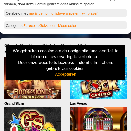
winnen, door deze Gemini gokkast eens online te spelen.
Gelabeld met:
gratis demo multiplayers spelen
,
twinplayer
Categorie:
Eurocoin
,
Gokkasten
,
Meerspeler
Check Out these Slotstar Casino Slots
We gebruiken cookies om de nodige site functionaliteit te
Book of Jones
Magic Luck
bieden en uw ervaring te verbeteren.
Door onze website te bezoeken, stemt u in met ons
gebruik van cookies.
Accepteren
Grand Slam
Las Vegas