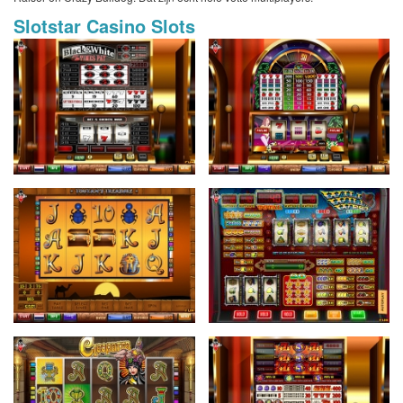
Slotstar Casino Slots