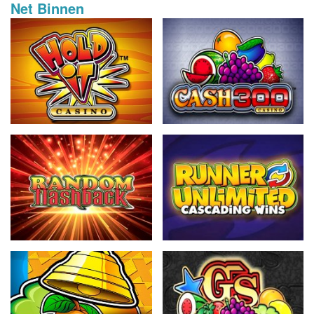
Net Binnen