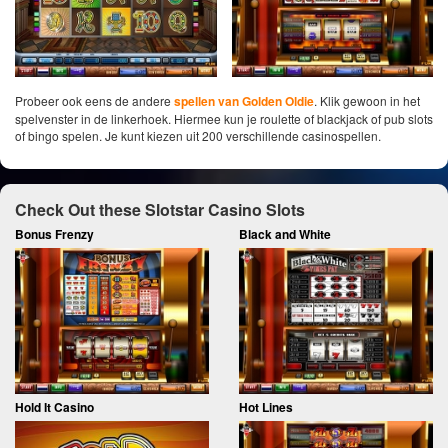
Probeer ook eens de andere
spellen van Golden Oldie
. Klik gewoon in het
spelvenster in de linkerhoek. Hiermee kun je roulette of blackjack of pub slots
of bingo spelen. Je kunt kiezen uit 200 verschillende casinospellen.
Check Out these Slotstar Casino Slots
Bonus Frenzy
Black and White
Hold It Casino
Hot Lines