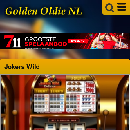
Jokers Wild