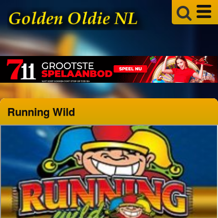
Running Wild