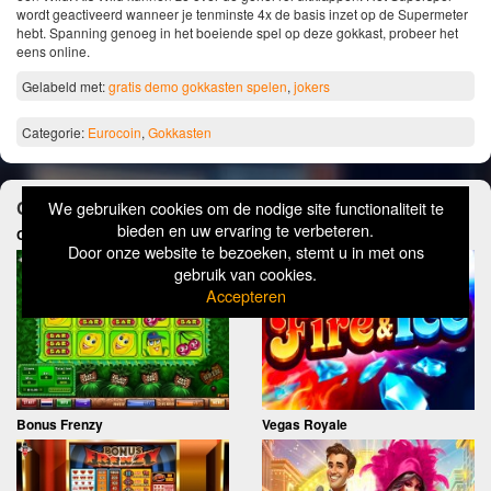
wordt geactiveerd wanneer je tenminste 4x de basis inzet op de Supermeter
hebt. Spanning genoeg in het boeiende spel op deze gokkast, probeer het
eens online.
Gelabeld met:
gratis demo gokkasten spelen
,
jokers
Categorie:
Eurocoin
,
Gokkasten
Check Out these Slotstar Casino Slots
We gebruiken cookies om de nodige site functionaliteit te
bieden en uw ervaring te verbeteren.
Crazy Bananas
Fire and Ice
Door onze website te bezoeken, stemt u in met ons
gebruik van cookies.
Accepteren
Bonus Frenzy
Vegas Royale