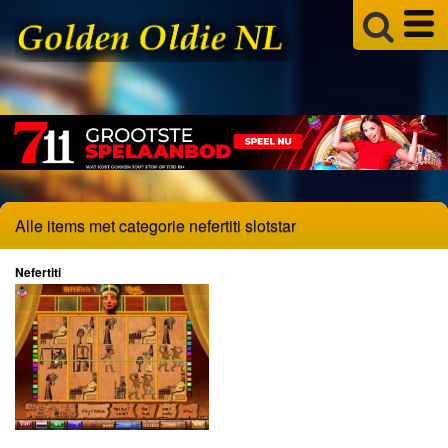
Alle items met categorie nefertiti slotstar
Nefertiti