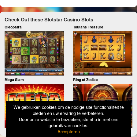
Check Out these Slotstar Casino Slots
Cleopatra
Toutans Treasure
Mega Slam
Ring of Zodiac
We gebruiken cookies om de nodige site functionaliteit te
bieden en uw ervaring te verbeteren.
Door onze website te bezoeken, stemt u in met ons
gebruik van cookies.
Accepteren