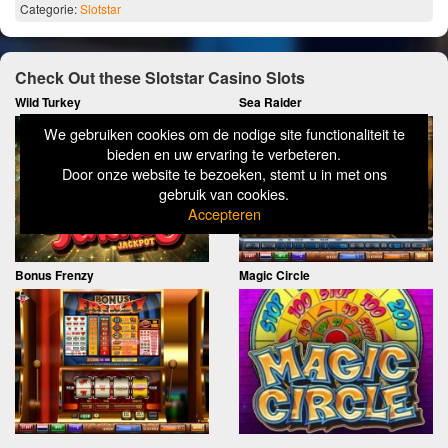
Categorie:
Slotstar
Check Out these Slotstar Casino Slots
Wild Turkey
Sea Raider
We gebruiken cookies om de nodige site functionaliteit te
bieden en uw ervaring te verbeteren.
Door onze website te bezoeken, stemt u in met ons
gebruik van cookies.
Accepteren
Bonus Frenzy
Magic Circle