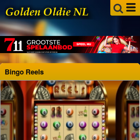
Bingo Reels