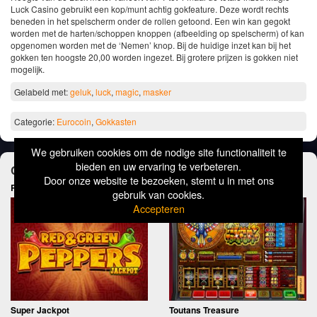
Luck Casino gebruikt een kop/munt achtig gokfeature. Deze wordt rechts
beneden in het spelscherm onder de rollen getoond. Een win kan gegokt
worden met de harten/schoppen knoppen (afbeelding op spelscherm) of kan
opgenomen worden met de ‘Nemen’ knop. Bij de huidige inzet kan bij het
gokken ten hoogste 20,00 worden ingezet. Bij grotere prijzen is gokken niet
mogelijk.
Gelabeld met:
geluk
,
luck
,
magic
,
masker
Categorie:
Eurocoin
,
Gokkasten
We gebruiken cookies om de nodige site functionaliteit te
bieden en uw ervaring te verbeteren.
Check Out these Slotstar Casino Slots
Door onze website te bezoeken, stemt u in met ons
Red and Green Peppers
Mummy Treasures
gebruik van cookies.
Accepteren
Super Jackpot
Toutans Treasure