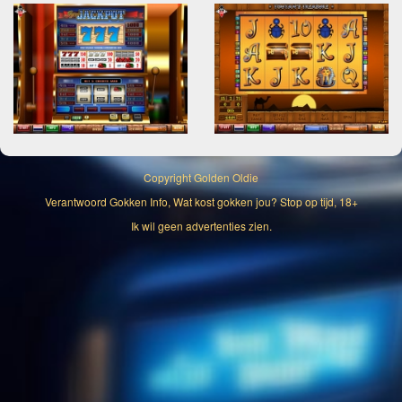
Copyright
Golden Oldie
Verantwoord Gokken Info, Wat kost gokken jou? Stop op tijd, 18+
Ik wil geen advertenties zien.