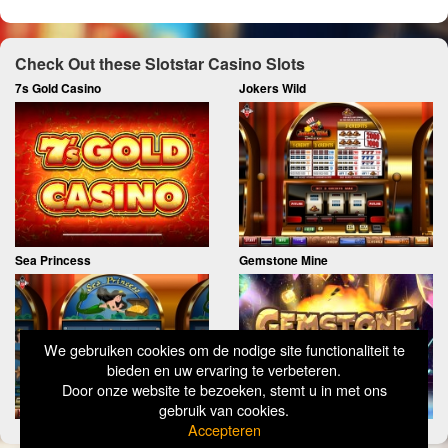
Check Out these Slotstar Casino Slots
7s Gold Casino
Jokers Wild
Sea Princess
Gemstone Mine
We gebruiken cookies om de nodige site functionaliteit te
bieden en uw ervaring te verbeteren.
Door onze website te bezoeken, stemt u in met ons
gebruik van cookies.
Accepteren